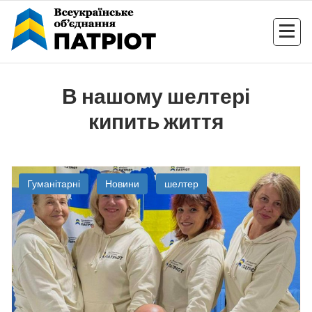
Перейти
до
контенту
В нашому шелтері
кипить життя
Гуманітарні
Новини
шелтер