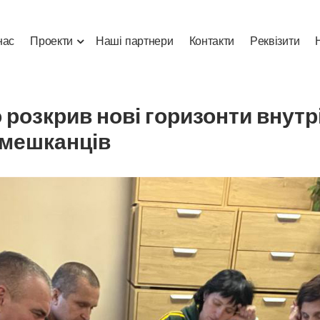
н
а
с
П
р
о
е
к
т
и
Н
а
ш
і
п
а
р
т
н
е
р
и
К
о
н
т
а
к
т
и
Р
е
к
в
і
з
и
т
и
о розкрив нові горизонти внут
 мешканців