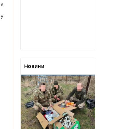
і!
 у
Новини