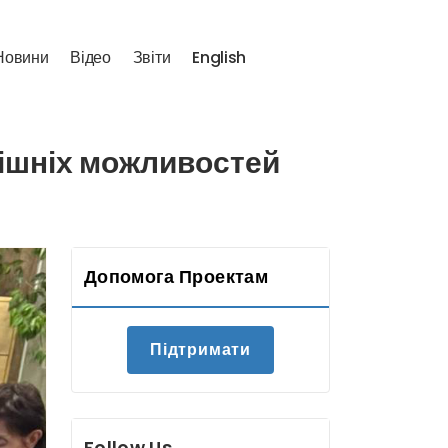
Н
о
в
и
н
и
В
і
д
е
о
З
в
і
т
и
E
n
g
l
i
s
h
рішніх можливостей
Допомога Проектам
Підтримати
Follow Us