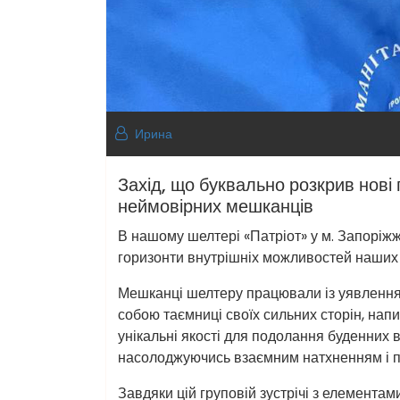
Ирина
Захід, що буквально розкрив нові
неймовірних мешканців
В нашому шелтері «Патріот» у м. Запоріжж
горизонти внутрішніх можливостей наших
Мешканці шелтеру працювали із уявлення
собою таємниці своїх сильних сторін, напи
унікальні якості для подолання буденних
насолоджуючись взаємним натхненням і п
Завдяки цій груповій зустрічі з елементам