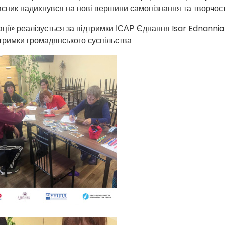
асник надихнувся на нові вершини самопізнання та творчост
ції» реалізується за підтримки ІСАР Єднання Isar Ednannia
дтримки громадянського суспільства