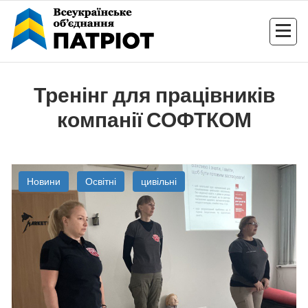
Перейти
до
контенту
Тренінг для працівників
компанії СОФТКОМ
Новини
Освітні
цивільні