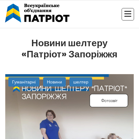
Перейти
до
контенту
Новини шелтеру
«Патріот» Запоріжжя
Гуманітарні
Новини
шелтер