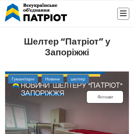
Перейти
до
контенту
Шелтер “Патріот” у
Запоріжжі
Гуманітарні
Новини
шелтер